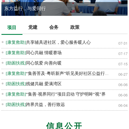
东方益行，与爱同行
党建
会务
政策
项目
[康复救助]
共享辅具进社区，爱心服务暖人心
07-31
[康复救助]
同心共融 情暖赛场
07-17
[助困扶残]
同心筑爱 向善向暖
07-15
[康复救助]
“集善菩及·粤听新声”听见美好社区公益行动主会场活动温暖启幕
06-27
[助困扶残]
残健共融 爱满湾区
06-06
[康复救助]
“集善·视界同行”项目启动 守护明眸“视”界
06-06
[助困扶残]
跨界共益，善行致远
06-04
信息公开