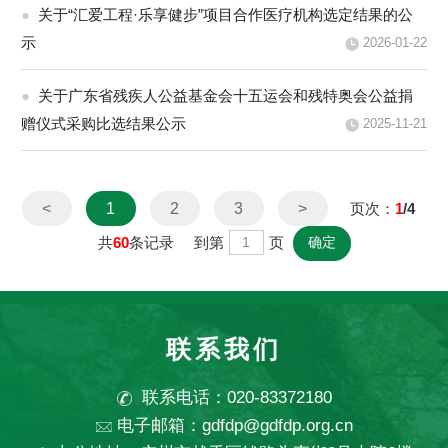
●
关于“汇爱工程·乐享健步”项目合作医疗机构选定结果的公
示
2026-01-22
●
关于广东省残疾人公益基金会十五运会和残特奥会公益捐
赠仪式采购比选结果公示
2025-11-21
<
1
2
3
>
页次：
1
/4
共
60
条记录 到第
页
联系我们
联系电话：020-83372180
电子邮箱：gdfdp@gdfdp.org.cn